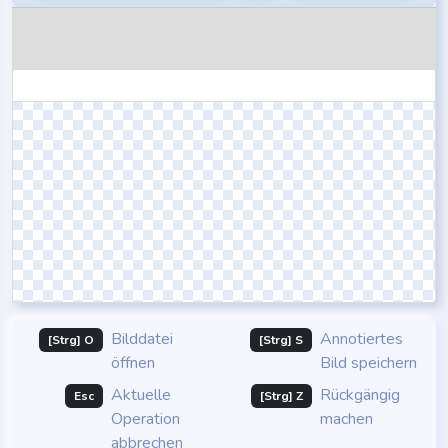
Bilddatei
Annotiertes
[Strg] O
[Strg] S
öffnen
Bild speichern
Aktuelle
Rückgängig
Esc
[Strg] Z
Operation
machen
abbrechen