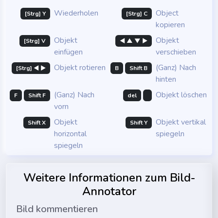
Wiederholen
Object
[Strg] Y
[Strg] C
kopieren
Objekt
Objekt
[Strg] V
◄ ▲ ▼ ►
einfügen
verschieben
Objekt rotieren
(Ganz) Nach
[Strg] ◄ ►
B
Shift B
hinten
(Ganz) Nach
Objekt löschen
F
Shift F
del
vorn
Objekt
Objekt vertikal
Shift X
Shift Y
horizontal
spiegeln
spiegeln
Weitere Informationen zum Bild-
Annotator
Bild kommentieren