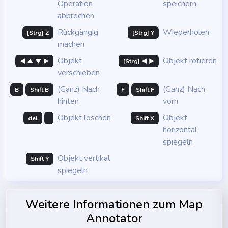
Operation
speichern
abbrechen
Rückgängig
Wiederholen
[Strg] Z
[Strg] Y
machen
Objekt
Objekt rotieren
◄ ▲ ▼ ►
[Strg] ◄ ►
verschieben
(Ganz) Nach
(Ganz) Nach
B
Shift B
F
Shift F
hinten
vorn
Objekt löschen
Objekt
del
Shift X
horizontal
spiegeln
Objekt vertikal
Shift Y
spiegeln
Weitere Informationen zum Map
Annotator