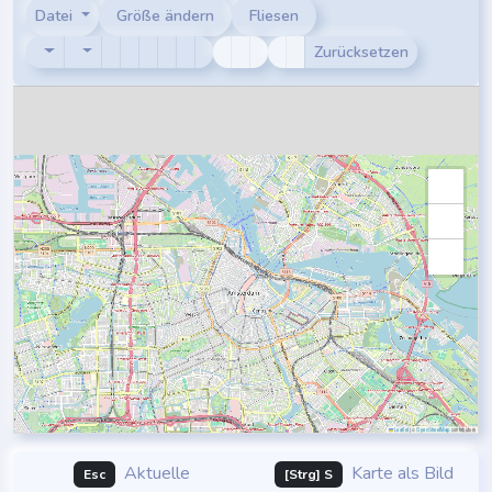
Datei
Größe ändern
Fliesen
Zurücksetzen
Leaflet
|
©
OpenStreetMap
contributors
Aktuelle
Karte als Bild
Esc
[Strg] S